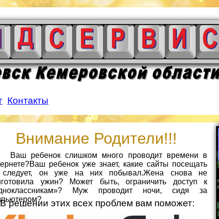
П
г
Контакты
Внимание Родители!!!
В
ж
н
ш ребенок слишком много проводит времени в
тернете?Ваш ребенок уже знает, какие сайты посещать
о
 следует, он уже на них побывал.Жена снова не
п
иготовила ужин? Может быть, ограничить доступ к
д
дноклассникам»? Муж проводит ночи, сидя за
и
мпьютером?
В решении этих всех проблем вам поможет:
ф
с