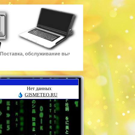
оставка, обслуживание вычислительной техники и про
 современном мире мы уже не представляем себе
Нет данных
изнь без компьютеров. Эти помощники помогают
GISMETEO.RU
ам в работе, учебе. С помощью компьютера можно
твлечься и поиграть в любимую игру, легко и
росто можно пообщаться с собеседником в
альних краях или переслать необходимую
нформацию. И еще много важных и необходимых
ункций предоставляют нам компьютеры в
очетании с современными программами и