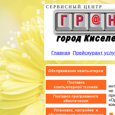
С Е Р В И С Н Ы Й Ц Е Н Т Р
Главная
Прейскурант услу
Ва
ин
не
пр
«О
ко