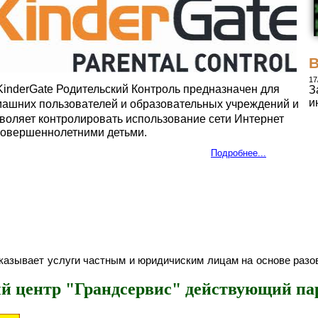
т
И
ф
В
Ч
с
17
derGate Родительский Контроль предназначен для
З
о
и
ашних пользователей и образовательных учреждений и
Б
воляет контролировать использование сети Интернет
п
овершеннолетними детьми.
с
в
Подробнее...
с
азывает услуги частным и юридичиским лицам на основе разов
й центр "Грандсервис" действующий па